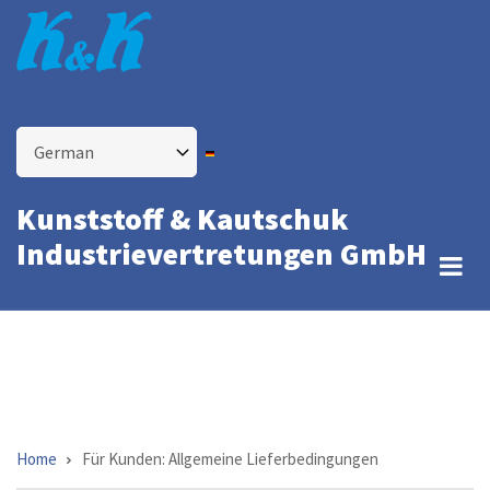
Skip
to
main
content
Select
your
language
Kunststoff & Kautschuk
Industrievertretungen GmbH
Home
Für Kunden: Allgemeine Lieferbedingungen
Breadcrumb